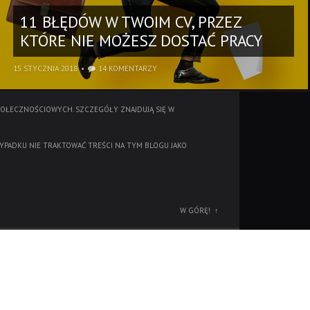
11 BŁĘDÓW W TWOIM CV, PRZEZ
KTÓRE NIE MOŻESZ DOSTAĆ PRACY
15 STYCZNIA 2018
14 KOMENTARZY
POŁECZNOŚCIOWYCH. SZCZEGÓŁY ZNAJDUJĄ SIĘ W
YPADKU NIE TRAKTOWAĆ TREŚCI NA TYM BLOGU JAKO
W GÓRĘ!