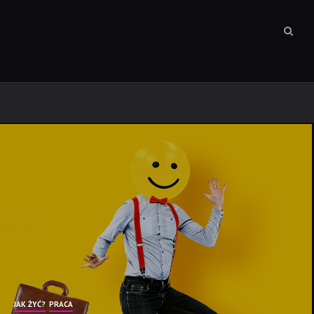
Sear
box
JAK ŻYĆ?
PRACA