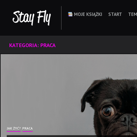
Skip
to
MOJE KSIĄŻKI
START
TEM
content
KATEGORIA:
PRACA
JAK ŻYĆ?
PRACA