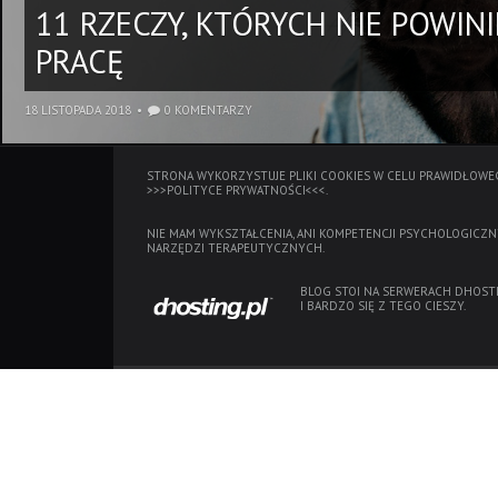
11 RZECZY, KTÓRYCH NIE POWIN
PRACĘ
18 LISTOPADA 2018
0 KOMENTARZY
STRONA WYKORZYSTUJE PLIKI COOKIES W CELU PRAWIDŁOWEG
>>>POLITYCE PRYWATNOŚCI<<<.
NIE MAM WYKSZTAŁCENIA, ANI KOMPETENCJI PSYCHOLOGICZN
NARZĘDZI TERAPEUTYCZNYCH.
BLOG STOI NA SERWERACH
DHOSTI
I BARDZO SIĘ Z TEGO CIESZY.