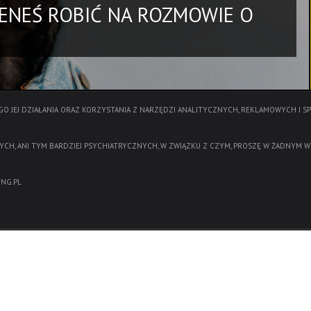
IENEŚ ROBIĆ NA ROZMOWIE O
O JEJ DZIAŁANIA ORAZ KORZYSTANIA Z NARZĘDZI ANALITYCZNYCH, REKLAMOWYCH I S
YCH, ANI TYM BARDZIEJ PSYCHIATRYCZNYCH, W ZWIĄZKU Z CZYM, PROSZĘ W ŻADNYM W
NG.PL