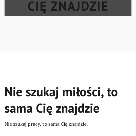
CIĘ ZNAJDZIE
Skip
to
entry
content
Nie szukaj miłości, to
sama Cię znajdzie
Nie szukaj pracy, to sama Cię znajdzie.