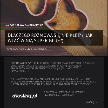
JAK ŻYĆ?
SPRAWY DAMSKO-MĘSKIE
DLACZEGO ROZMOWA SIĘ NIE KLEI? (I JAK
WLAĆ W NIĄ SUPER GLUE?)
18 CZERWCA 2017
2 KOMENTARZY
STRONA WYKORZYSTUJE PLIKI COOKIES W CELU PRAWIDŁOWEGO JEJ DZIAŁANIA
ORAZ KORZYSTANIA Z NARZĘDZI ANALITYCZNYCH, REKLAMOWYCH I
SPOŁECZNOŚCIOWYCH. SZCZEGÓŁY ZNAJDUJĄ SIĘ W
>>>POLITYCE
PRYWATNOŚCI<<<.
NIE MAM WYKSZTAŁCENIA, ANI KOMPETENCJI PSYCHOLOGICZNYCH, ANI TYM
BARDZIEJ PSYCHIATRYCZNYCH, W ZWIĄZKU Z CZYM, PROSZĘ W ŻADNYM WYPADKU
NIE TRAKTOWAĆ TREŚCI NA TYM BLOGU JAKO NARZĘDZI TERAPEUTYCZNYCH.
BLOG STOI NA SERWERACH
DHOSTING.PL
I BARDZO SIĘ Z TEGO CIESZY.
W GÓRĘ!