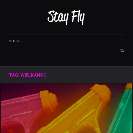
Skip
to
content
MENU
Sear
box
TAG:
WIELKANOC