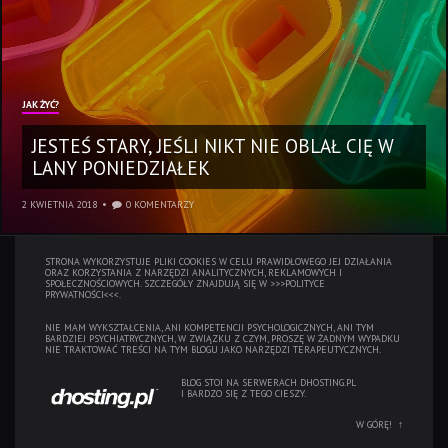
JAK ŻYĆ?
JESTEŚ STARY, JEŚLI NIKT NIE OBLAŁ CIĘ W
LANY PONIEDZIAŁEK
2 KWIETNIA 2018
0 KOMENTARZY
STRONA WYKORZYSTUJE PLIKI COOKIES W CELU PRAWIDŁOWEGO JEJ DZIAŁANIA
ORAZ KORZYSTANIA Z NARZĘDZI ANALITYCZNYCH, REKLAMOWYCH I
SPOŁECZNOŚCIOWYCH. SZCZEGÓŁY ZNAJDUJĄ SIĘ W
>>>POLITYCE
PRYWATNOŚCI<<<.
NIE MAM WYKSZTAŁCENIA, ANI KOMPETENCJI PSYCHOLOGICZNYCH, ANI TYM
BARDZIEJ PSYCHIATRYCZNYCH, W ZWIĄZKU Z CZYM, PROSZĘ W ŻADNYM WYPADKU
NIE TRAKTOWAĆ TREŚCI NA TYM BLOGU JAKO NARZĘDZI TERAPEUTYCZNYCH.
BLOG STOI NA SERWERACH
DHOSTING.PL
I BARDZO SIĘ Z TEGO CIESZY.
W GÓRĘ!