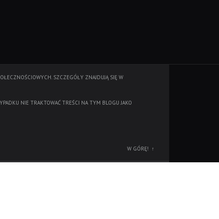
POŁECZNOŚCIOWYCH. SZCZEGÓŁY ZNAJDUJĄ SIĘ W
YPADKU NIE TRAKTOWAĆ TREŚCI NA TYM BLOGU JAKO
W GÓRĘ!