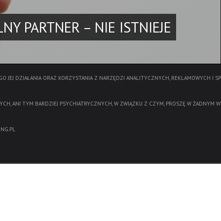
NY PARTNER – NIE ISTNIEJE
O JEJ DZIAŁANIA ORAZ KORZYSTANIA Z NARZĘDZI ANALITYCZNYCH, REKLAMOWYCH I S
YCH, ANI TYM BARDZIEJ PSYCHIATRYCZNYCH, W ZWIĄZKU Z CZYM, PROSZĘ W ŻADNYM W
NG.PL