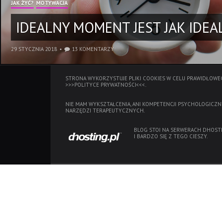
JAK ŻYĆ?
MOTYWACJA
IDEALNY MOMENT JEST JAK IDEAL
29 STYCZNIA 2018
13 KOMENTARZY
STRONA WYKORZYSTUJE PLIKI COOKIES W CELU PRAWIDŁOWEG
>>>POLITYCE PRYWATNOŚCI<<<.
NIE MAM WYKSZTAŁCENIA, ANI KOMPETENCJI PSYCHOLOGICZN
NARZĘDZI TERAPEUTYCZNYCH.
BLOG STOI NA SERWERACH
DHOSTI
I BARDZO SIĘ Z TEGO CIESZY.