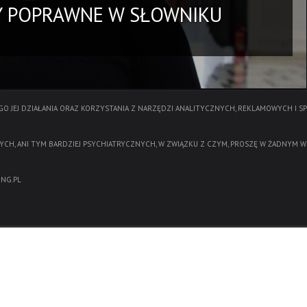
BY POPRAWNE W SŁOWNIKU
O JEJ DZIAŁANIA ORAZ KORZYSTANIA Z NARZĘDZI ANALITYCZNYCH, REKLAMOWYCH I S
YCH, ANI TYM BARDZIEJ PSYCHIATRYCZNYCH, W ZWIĄZKU Z CZYM, PROSZĘ W ŻADNYM W
NG.PL