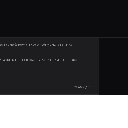
POŁECZNOŚCIOWYCH. SZCZEGÓŁY ZNAJDUJĄ SIĘ W
YPADKU NIE TRAKTOWAĆ TREŚCI NA TYM BLOGU JAKO
W GÓRĘ!