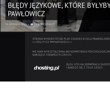
BŁĘDY JĘZYKOWE, KTÓRE BYŁY
PAWŁOWICZ
31 SIERPNIA 2015
51 KOMENTARZY
STRONA WYKORZYSTUJE PLIKI COOKIES W CELU PRAWIDŁOWEG
>>>POLITYCE PRYWATNOŚCI<<<.
NIE MAM WYKSZTAŁCENIA, ANI KOMPETENCJI PSYCHOLOGICZN
NARZĘDZI TERAPEUTYCZNYCH.
BLOG STOI NA SERWERACH
DHOSTI
I BARDZO SIĘ Z TEGO CIESZY.