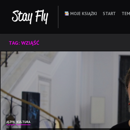
Skip
to
MOJE KSIĄŻKI
START
TEM
content
TAG:
WZIĄŚĆ
JĘZYK
KULTURA