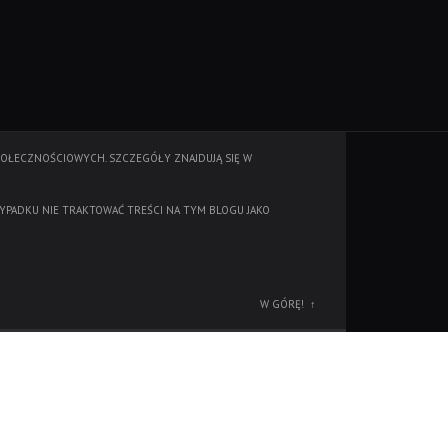
POŁECZNOŚCIOWYCH. SZCZEGÓŁY ZNAJDUJĄ SIĘ W
YPADKU NIE TRAKTOWAĆ TREŚCI NA TYM BLOGU JAKO
W GÓRĘ!