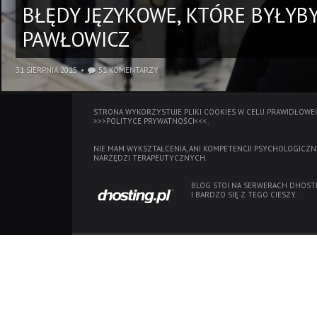
BŁĘDY JĘZYKOWE, KTÓRE BYŁY
PAWŁOWICZ
31 SIERPNIA 2015
51 KOMENTARZY
STRONA WYKORZYSTUJE PLIKI COOKIES W CELU PRAWIDŁOWEG
>>>POLITYCE PRYWATNOŚCI<<<.
NIE MAM WYKSZTAŁCENIA, ANI KOMPETENCJI PSYCHOLOGICZN
NARZĘDZI TERAPEUTYCZNYCH.
BLOG STOI NA SERWERACH
DHOSTI
I BARDZO SIĘ Z TEGO CIESZY.