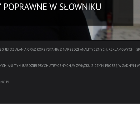
BY POPRAWNE W SŁOWNIKU
O JEJ DZIAŁANIA ORAZ KORZYSTANIA Z NARZĘDZI ANALITYCZNYCH, REKLAMOWYCH I S
YCH, ANI TYM BARDZIEJ PSYCHIATRYCZNYCH, W ZWIĄZKU Z CZYM, PROSZĘ W ŻADNYM W
NG.PL