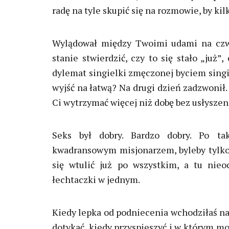
radę na tyle skupić się na rozmowie, by kil
Wylądował między Twoimi udami na czwa
stanie stwierdzić, czy to się stało „już”
dylemat singielki zmęczonej byciem singie
wyjść na łatwą? Na drugi dzień zadzwonił. I
Ci wytrzymać więcej niż dobę bez usłyszeni
Seks był dobry. Bardzo dobry. Po ta
kwadransowym misjonarzem, byleby tylko k
się wtulić już po wszystkim, a tu nieo
łechtaczki w jednym.
Kiedy lepka od podniecenia wchodziłaś na 
dotykać, kiedy przyspieszyć i w którym mo