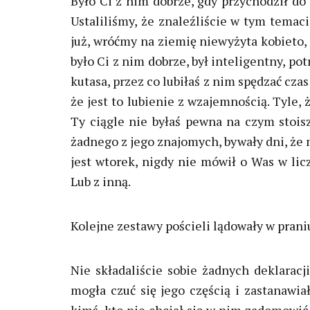
Było Ci z nim dobrze, gdy przychodził do 
Ustaliliśmy, że znaleźliście w tym temac
już, wróćmy na ziemię niewyżyta kobieto, ż
było Ci z nim dobrze, był inteligentny, po
kutasa, przez co lubiłaś z nim spędzać cza
że jest to lubienie z wzajemnością. Tyle, 
Ty ciągle nie byłaś pewna na czym stoisz
żadnego z jego znajomych, bywały dni, że 
jest wtorek, nigdy nie mówił o Was w lic
Lub z inną.
Kolejne zestawy pościeli lądowały w praniu,
Nie składaliście sobie żadnych deklaracji
mogła czuć się jego częścią i zastanawia