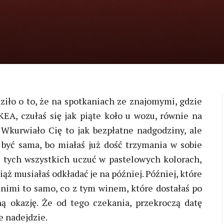
ziło o to, że na spotkaniach ze znajomymi, gdzie
KEA, czułaś się jak piąte koło u wozu, równie na
 Wkurwiało Cię to jak bezpłatne nadgodziny, ale
ś być sama, bo miałaś już dość trzymania w sobie
 tych wszystkich uczuć w pastelowych kolorach,
ciąż musiałaś odkładać je na później. Później, które
 z nimi to samo, co z tym winem, które dostałaś po
ną okazję. Że od tego czekania, przekroczą datę
e nadejdzie.