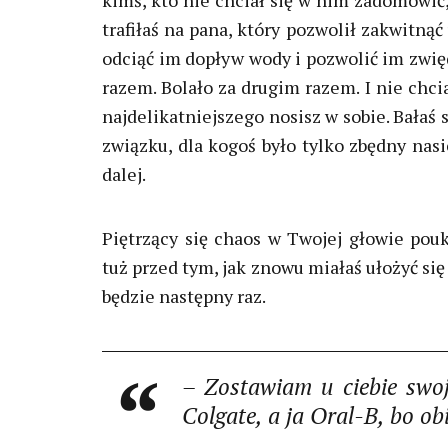
kimś, kto nie chciał się w nim zadomowić,
trafiłaś na pana, który pozwolił zakwitnąć
odciąć im dopływ wody i pozwolić im zwi
razem. Bolało za drugim razem. I nie chcia
najdelikatniejszego nosisz w sobie. Bałaś s
związku, dla kogoś było tylko zbędny nasi
dalej.
Piętrzący się chaos w Twojej głowie pou
tuż przed tym, jak znowu miałaś ułożyć się 
będzie następny raz.
– Zostawiam u ciebie swoj
Colgate, a ja Oral-B, bo obi