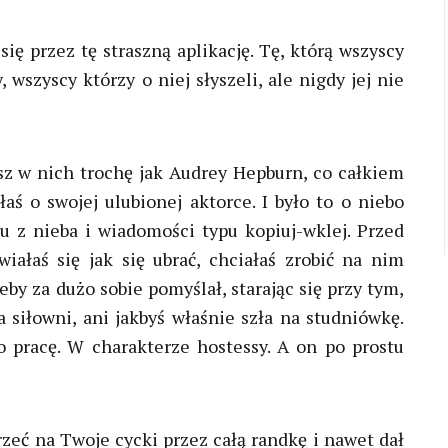
się przez tę straszną aplikację. Tę, którą wszyscy
wszyscy którzy o niej słyszeli, ale nigdy jej nie
sz w nich trochę jak Audrey Hepburn, co całkiem
łaś o swojej ulubionej aktorce. I było to o niebo
iu z nieba i wiadomości typu kopiuj-wklej. Przed
ałaś się jak się ubrać, chciałaś zrobić na nim
eby za dużo sobie pomyślał, starając się przy tym,
 siłowni, ani jakbyś właśnie szła na studniówkę.
o pracę. W charakterze hostessy. A on po prostu
zeć na Twoje cycki przez całą randkę i nawet dał