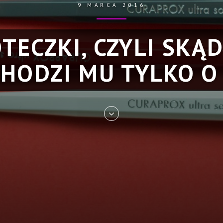
9 MARCA 2016
TECZKI, CZYLI SKĄ
CHODZI MU TYLKO O
Skip
to
entry
content