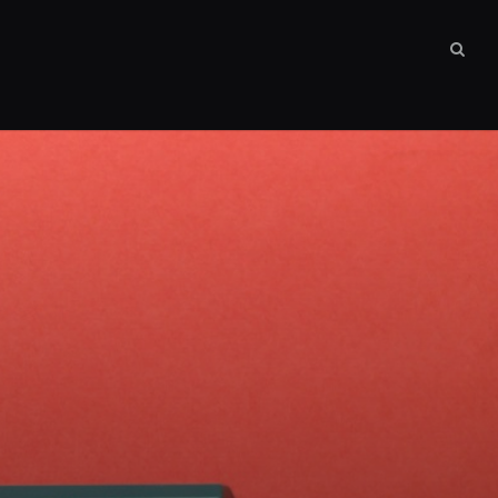
Sear
box