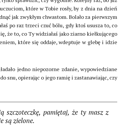
 tylko sprawdzić, czy wygodne. Kolejny raz, bo już
 uczuciom, które w Tobie rosły, by z dnia na dzień
ędnąć jak zwykłym chwastom. Bolało za pierwszym
łaś po raz trzeci czuć bólu, gdy ktoś ususza to, co
ię, że to, co Ty widziałaś jako ziarno kiełkującego
eniem, które się oddaje, wdeptuje w glebę i idzie
kładało jedno niepozorne zdanie, wypowiedziane
do snu, opierając o jego ramię i zastanawiając, czy
ą szczoteczkę, pamiętaj, że ty masz z
e są zielone.