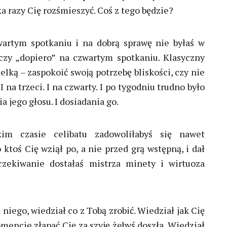
ka razy Cię rozśmieszyć. Coś z tego będzie?
rtym spotkaniu i na dobrą sprawę nie byłaś w
, czy „dopiero” na czwartym spotkaniu. Klasyczny
lką – zaspokoić swoją potrzebę bliskości, czy nie
 na trzeci. I na czwarty. I po tygodniu trudno było
a jego głosu. I dosiadania go.
kim czasie celibatu zadowoliłabyś się nawet
toś Cię wziął po, a nie przed grą wstępną, i dał
czekiwanie dostałaś mistrza minety i wirtuoza
niego, wiedział co z Tobą zrobić. Wiedział jak Cię
mencie złapać Cię za szyję żebyś doszła. Wiedział