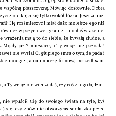
Ciebie wieczorami… ej, ej, stop! Koniec o seksie!
ie wspólną płaszczyznę. Mówiąc dosłownie. Dobra
ycie nie kręci się tylko wokół łóżka! Jeszcze raz:
trafił Cię rozśmieszyć i miał dużo mniejsze ego niż
s również w pozycji wertykalnej. I miałaś wrażenie,
że wrażenia mają to do siebie, że bywają złudne, a
. Mijały już 2 miesiące, a Ty wciąż nie poznałaś
nawet nie wysłał Ci głupiego smsa o tym, że pada i
zbie mnogiej, a na imprezę firmową poszedł sam.
 a Ty wciąż nie wiedziałaś, czy coś z tego będzie.
, nie wpuścił Cię do swojego świata na tyle, byś
łaś się, czy znów nie otworzyłaś serduszka przed