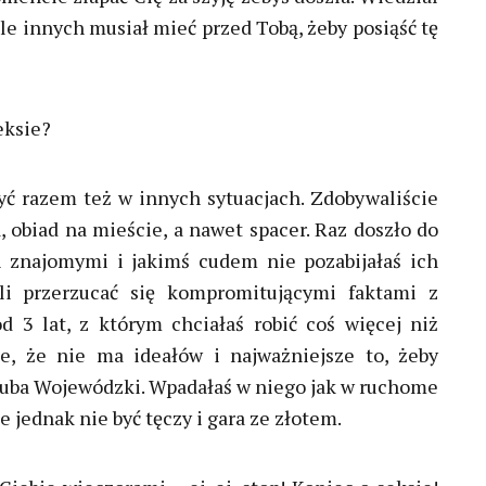
 ile innych musiał mieć przed Tobą, żeby posiąść tę
eksie?
yć razem też w innych sytuacjach. Zdobywaliście
a, obiad na mieście, a nawet spacer. Raz doszło do
i znajomymi i jakimś cudem nie pozabijałaś ich
li przerzucać się kompromitującymi faktami z
 3 lat, z którym chciałaś robić coś więcej niż
e, że nie ma ideałów i najważniejsze to, żeby
 Kuba Wojewódzki. Wpadałaś w niego jak w ruchome
że jednak nie być tęczy i gara ze złotem.