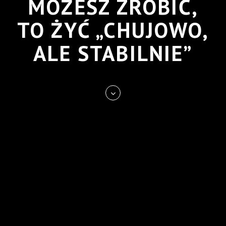
MOŻESZ ZROBIĆ,
TO ŻYĆ „CHUJOWO,
ALE STABILNIE”
Skip
to
entry
content