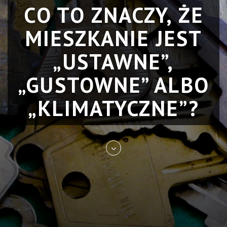
CO TO ZNACZY, ŻE
MIESZKANIE JEST
„USTAWNE”,
„GUSTOWNE” ALBO
„KLIMATYCZNE”?
Skip
to
entry
content