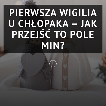
PIERWSZA WIGILIA
U CHŁOPAKA – JAK
PRZEJŚĆ TO POLE
MIN?
Skip
to
entry
content