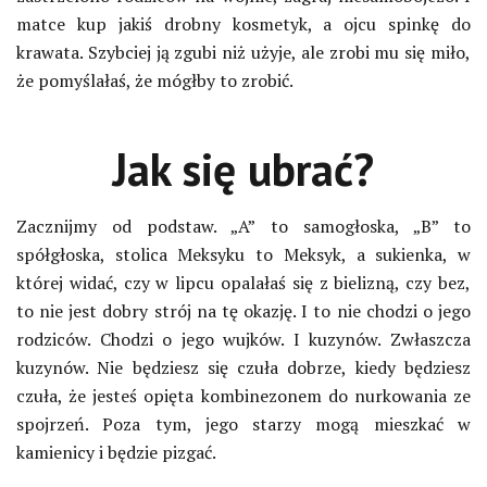
matce kup jakiś drobny kosmetyk, a ojcu spinkę do
krawata. Szybciej ją zgubi niż użyje, ale zrobi mu się miło,
że pomyślałaś, że mógłby to zrobić.
Jak się ubrać?
Zacznijmy od podstaw. „A” to samogłoska, „B” to
spółgłoska, stolica Meksyku to Meksyk, a sukienka, w
której widać, czy w lipcu opalałaś się z bielizną, czy bez,
to nie jest dobry strój na tę okazję. I to nie chodzi o jego
rodziców. Chodzi o jego wujków. I kuzynów. Zwłaszcza
kuzynów. Nie będziesz się czuła dobrze, kiedy będziesz
czuła, że jesteś opięta kombinezonem do nurkowania ze
spojrzeń. Poza tym, jego starzy mogą mieszkać w
kamienicy i będzie pizgać.