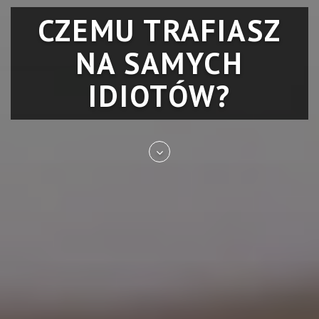
CZEMU TRAFIASZ
NA SAMYCH
IDIOTÓW?
Skip
to
entry
content