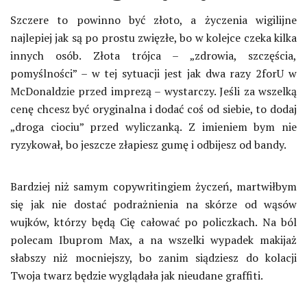
Szczere to powinno być złoto, a życzenia wigilijne
najlepiej jak są po prostu zwięzłe, bo w kolejce czeka kilka
innych osób. Złota trójca – „zdrowia, szczęścia,
pomyślności” – w tej sytuacji jest jak dwa razy 2forU w
McDonaldzie przed imprezą – wystarczy. Jeśli za wszelką
cenę chcesz być oryginalna i dodać coś od siebie, to dodaj
„droga ciociu” przed wyliczanką. Z imieniem bym nie
ryzykował, bo jeszcze złapiesz gumę i odbijesz od bandy.
Bardziej niż samym copywritingiem życzeń, martwiłbym
się jak nie dostać podrażnienia na skórze od wąsów
wujków, którzy będą Cię całować po policzkach. Na ból
polecam Ibuprom Max, a na wszelki wypadek makijaż
słabszy niż mocniejszy, bo zanim siądziesz do kolacji
Twoja twarz będzie wyglądała jak nieudane graffiti.