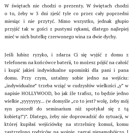
W świętach nie chodzi o prezenty. W świętach chodzi
o to, żeby w 3 dni zjeść tyle co przez cały poprzedni
miesiąc i nie przytyć. Mimo wszystko, jednak głupio
przyjść tak w gości z pustymi rękami, dlatego najlepiej
mieć w nich butelkę czerwonego wina za dwie dychy.
Jeśli lubisz ryzyko, i zdarza Ci się wyjść z domu z
telefonem na końcówce baterii, to możesz pójść na całość
i kupić jakieś indywidualne upominki dla pani i pana
domu. Przy czym, ustalmy sobie jedno na wejściu:
„indywidualne” trzeba wziąć w cudzysłów wielkości „y” w
napisie HOLLYWOOD, bo jak źle trafisz, to będzie jedno
wielkie „yyyyyyyy… (w domyśle „co to jest? wolę, żeby mój
syn poszedł do seminarium niż spotykał się z tą
kobietą!”)”. Dlatego, żeby nie doprowadzić do sytuacji, w
której kupiłaś wejściówkę na strzelnicę komuś, komu
zastrzelono rodziców na wojnie, zagraj niesamobójczo. I