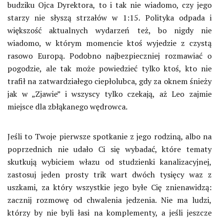
budziku Ojca Dyrektora, to i tak nie wiadomo, czy jego
starzy nie słyszą strzałów w 1:15. Polityka odpada i
większość aktualnych wydarzeń też, bo nigdy nie
wiadomo, w którym momencie ktoś wyjedzie z czystą
rasowo Europą. Podobno najbezpieczniej rozmawiać o
pogodzie, ale tak może powiedzieć tylko ktoś, kto nie
trafił na zatwardziałego ciepłolubca, gdy za oknem śnieży
jak w „Zjawie” i wszyscy tylko czekają, aż Leo zajmie
miejsce dla zbłąkanego wędrowca.
Jeśli to Twoje pierwsze spotkanie z jego rodziną, albo na
poprzednich nie udało Ci się wybadać, które tematy
skutkują wybiciem włazu od studzienki kanalizacyjnej,
zastosuj jeden prosty trik wart dwóch tysięcy waz z
uszkami, za który wszystkie jego byłe Cię znienawidzą:
zacznij rozmowę od chwalenia jedzenia. Nie ma ludzi,
którzy by nie byli łasi na komplementy, a jeśli jeszcze