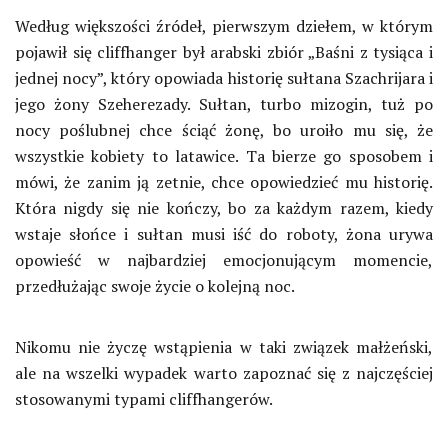
Według większości źródeł, pierwszym dziełem, w którym
pojawił się cliffhanger był arabski zbiór „Baśni z tysiąca i
jednej nocy”, który opowiada historię sułtana Szachrijara i
jego żony Szeherezady. Sułtan, turbo mizogin, tuż po
nocy poślubnej chce ściąć żonę, bo uroiło mu się, że
wszystkie kobiety to latawice. Ta bierze go sposobem i
mówi, że zanim ją zetnie, chce opowiedzieć mu historię.
Która nigdy się nie kończy, bo za każdym razem, kiedy
wstaje słońce i sułtan musi iść do roboty, żona urywa
opowieść w najbardziej emocjonującym momencie,
przedłużając swoje życie o kolejną noc.
Nikomu nie życzę wstąpienia w taki związek małżeński,
ale na wszelki wypadek warto zapoznać się z najczęściej
stosowanymi typami cliffhangerów.