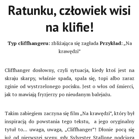
Ratunku, człowiek wisi
na klifie!
Typ cliffhangeru:
zbliżająca się zagłada
Przykład:
„Na
krawędzi”
Cliffhanger dosłowny, czyli sytuacja, kiedy ktoś jest na
skraju skarpy, właśnie spada, spala się, topi albo zaraz
zginie od wystrzelonego pocisku. Jest o włos od śmierci,
jak to mawiają fryzjerzy po nieudanym balejażu.
Takim zabiegiem zaczyna się film „Na krawędzi”, który był
inspiracją do powstania tego tekstu, a jego oryginalny
tytuł to… uwaga, uwaga, „Cliffhanger”! Dłonie pocą się
już od pierwszej sceny, gdy Sylvester Stallone podciąga