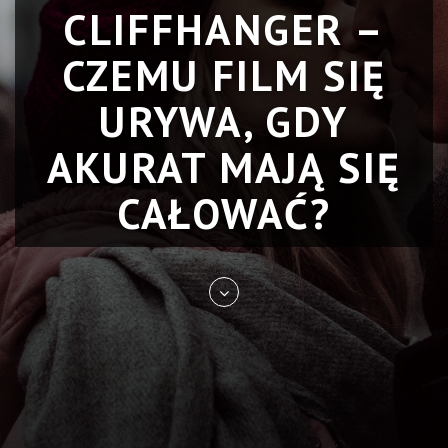
CLIFFHANGER –
CZEMU FILM SIĘ
URYWA, GDY
AKURAT MAJĄ SIĘ
CAŁOWAĆ?
Skip
to
entry
content