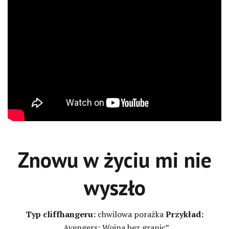
Znowu w życiu mi nie
wyszło
Typ cliffhangeru:
chwilowa porażka
Przykład:
„Avengers: Wojna bez granic”