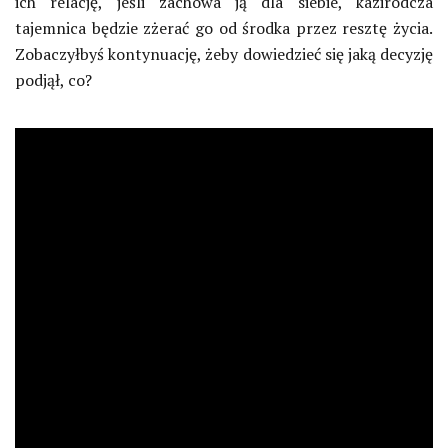
ich relację, jeśli zachowa ją dla siebie, kazirodcza
tajemnica będzie zżerać go od środka przez resztę życia.
Zobaczyłbyś kontynuację, żeby dowiedzieć się jaką decyzję
podjął, co?