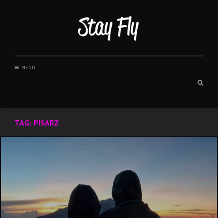
Skip
to
content
MENU
Sear
box
TAG:
PISARZ