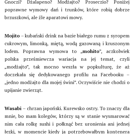
Gnoczi? Dżalapeno? Modżajto? Proseczio? Poniżej
poprawne wymowy dań i trunków, które robią dobrze
brzuszkowi, ale źle aparatowi mowy.
Mojito
– kubański drink na bazie białego rumu z syropem
cukrowym, limonką, miętą, wodą gazowaną i kruszonym
lodem. Poprawna wymowa to „
mohito
”, aczkolwiek
polska prześmiewcza wariacja na jej temat, czyli
„modżajto”, tak mocno weszła w popkulturę, że aż
doczekała się dedykowanego profilu na Facebooku –
„jedno modżajto dla mojej świni”. Oczywiście nie chodzi o
upijanie zwierząt.
Wasabi
– chrzan japoński. Kurewsko ostry. To znaczy dla
mnie, bo mam kolegów, którzy są w stanie wysmarować
nim cała rolkę sushi i połknąć bez uronienia ani jednej
łezki, w momencie kiedy ja potrzebowałbym kontenera