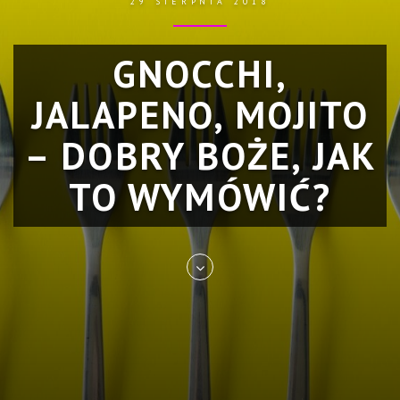
29 SIERPNIA 2018
GNOCCHI,
JALAPENO, MOJITO
– DOBRY BOŻE, JAK
TO WYMÓWIĆ?
Skip
to
entry
content