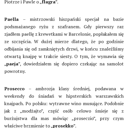
Piotrze i Pawle o „
fłagra
”.
Paella
– mistrzowski hiszpański specjał na bazie
podsmażanego ryżu z szafranem. Gdy pierwszy raz
zjadłem paellę z krewetkami w Barcelonie, popłakałem się
ze szczęścia. W dużej mierze dlatego, że po godzinie
odbijania się od zamkniętych drzwi, w końcu znaleźliśmy
otwartą knajpę w trakcie siesty. O tym, że wymawia się
„
paeja
”, dowiedziałem się dopiero czekając na samolot
powrotny.
Prosecco
– ambrozja klasy średniej, podawana w
weekendy do śniadań w hipsterskich warszawskich
knajpach. Po polsku: wytrawne wino musujące. Podobnie
jak z „modżajto”, część osób celowo śmieje się z
burżujstwa dla mas mówiąc „proseczio”, przy czym
właściwe brzmienie to „
prosekko
”.