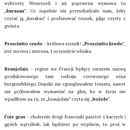
wybrzeży Wenezueli i jej poprawna wymowa to
„
kurasau
”. Co zupełnie nie przeszkadzało nam, żeby
czytać ją „kurakao” i profanować trunek, pijąc czysty z
gwinta.
Prosciutto crudo
– królowa szynek! „
Prosziutto krudo
”,
jest surowa i suszona. I oczywiście włoska.
Beaujolais
– region we Francji będący zarazem nazwą
produkowanego tam rodzaju czerwonego wina
burgundzkiego. Dopóki nie zgooglowałem tematu, nawet
nie próbowałem wymawiać na głos, bo w życiu nie
wpadłbym na to, że „beaujolais” czyta się „
bożole
”.
Foie gras
– cholernie drogi francuski pasztet z kaczych i
gęsich wątróbek. Jak będziesz po wypłacie, to proś w