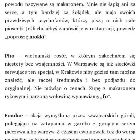
powodu nazywane są makaronem. Mnie nie łapią ani za
serce, a tym bardziej za żołądek, ale mają swoich
prawdziwych psychofanów, którzy piszą o nich całe
piosenki. Jeśli chciałbyś zamówić je w restauracji, powiedz
„poproszę
niokki
”.
Pho
– wietnamski rosół, w którym zakochałem się
niestety bez wzajemności. W Warszawie są już sieciówki
serwujące ten specjał, w Krakowie niby gdzieś tam można
znaleźć, ale raczej średniawka i bez podjazdu do
oryginalnej. Nie mówiąc o cenach. Zupę z makaronem
ryżowym i parzoną wołowiną wymawiamy „
fo
”.
Fondue
– akcja wymyślona przez szwajcarskich górali,
polegająca na zatapianiu w garnku z gorącym serem
pieczywa albo warzyw. Z czasem ewoluowała też do wersji
na słodko, w której ser zastępuje roztopiona czekolada, a