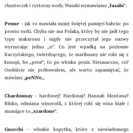
chusteczek i cysterny wody. Wasabi wymawiamy „
łasabi
”.
Penne
– jak to mawiała mojej świętej pamięci babcia: po
prostu rurki. Chyba nie ma Polaka, który by nie jadł tego
typu makaronu i nigdy nie przeczytał jego nazwy
wyrzucając jedno „n”. Co jest wpadką na poziomie
Kaczyńskiego, twierdzącego, że marihuany nie robi się z
konopi, bo „pene”, to po włosku penis. Niesmaczne, co?
Osobiście nie próbowałem, ale warto zapamiętać, że
mówimy „
peNNe
„.
Chardonnay
– hardonej? Hardonaj? Hannah Montana?
Blisko, odmiana winorośli, z której robi się wina białe i
musujące to „
szardone
”.
Gnocchi
– włoskie kopytka, które z niewiadomego