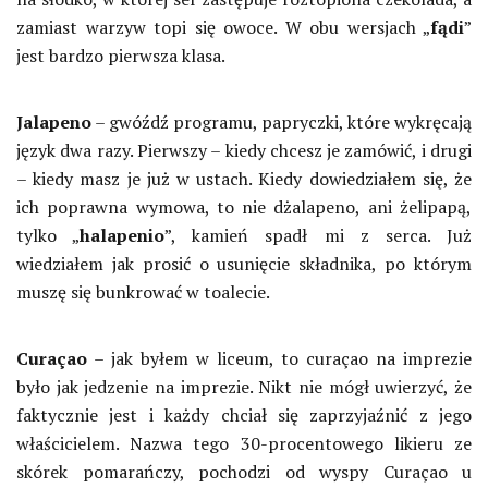
zamiast warzyw topi się owoce. W obu wersjach „
fądi
”
jest bardzo pierwsza klasa.
Jalapeno
– gwóźdź programu, papryczki, które wykręcają
język dwa razy. Pierwszy – kiedy chcesz je zamówić, i drugi
– kiedy masz je już w ustach. Kiedy dowiedziałem się, że
ich poprawna wymowa, to nie dżalapeno, ani żelipapą,
tylko „
halapenio
”, kamień spadł mi z serca. Już
wiedziałem jak prosić o usunięcie składnika, po którym
muszę się bunkrować w toalecie.
Curaçao
– jak byłem w liceum, to curaçao na imprezie
było jak jedzenie na imprezie. Nikt nie mógł uwierzyć, że
faktycznie jest i każdy chciał się zaprzyjaźnić z jego
właścicielem. Nazwa tego 30-procentowego likieru ze
skórek pomarańczy, pochodzi od wyspy Curaçao u