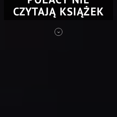
CZYTAJĄ KSIĄŻEK
Skip
to
entry
content