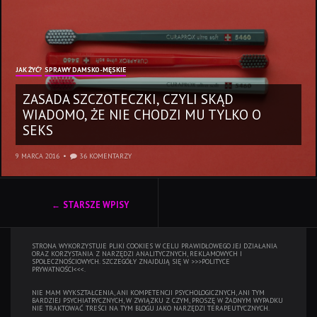
JAK ŻYĆ?
SPRAWY DAMSKO-MĘSKIE
ZASADA SZCZOTECZKI, CZYLI SKĄD
WIADOMO, ŻE NIE CHODZI MU TYLKO O
SEKS
9 MARCA 2016
36 KOMENTARZY
NAWIGACJA
STARSZE WPISY
PO
WPISACH
STRONA WYKORZYSTUJE PLIKI COOKIES W CELU PRAWIDŁOWEGO JEJ DZIAŁANIA
ORAZ KORZYSTANIA Z NARZĘDZI ANALITYCZNYCH, REKLAMOWYCH I
SPOŁECZNOŚCIOWYCH. SZCZEGÓŁY ZNAJDUJĄ SIĘ W
>>>POLITYCE
PRYWATNOŚCI<<<.
NIE MAM WYKSZTAŁCENIA, ANI KOMPETENCJI PSYCHOLOGICZNYCH, ANI TYM
BARDZIEJ PSYCHIATRYCZNYCH, W ZWIĄZKU Z CZYM, PROSZĘ W ŻADNYM WYPADKU
NIE TRAKTOWAĆ TREŚCI NA TYM BLOGU JAKO NARZĘDZI TERAPEUTYCZNYCH.