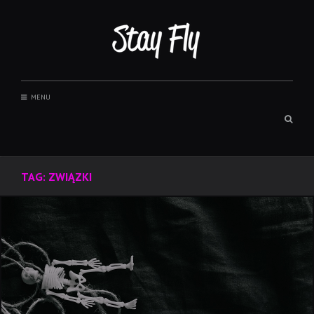
Skip
to
content
MENU
Sear
box
TAG:
ZWIĄZKI