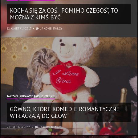
KOCHA SIĘ ZA COŚ. „POMIMO CZEGOŚ”, TO
MOŻNA Z KIMŚ BYĆ
12 KWIETNIA 2017
17 KOMENTARZY
JAK ŻYĆ?
SPRAWY DAMSKO-MĘSKIE
GÓWNO, KTÓRE KOMEDIE ROMANTYCZNE
WTŁACZAJĄ DO GŁÓW
28 GRUDNIA 2016
33 KOMENTARZY