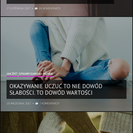
27 LISTOPADA 2017
10 KOMENTARZY
JAK ŻYĆ?
SPRAWY DAMSKO-MĘSKIE
OKAZYWANIE UCZUĆ TO NIE DOWÓD
SŁABOŚCI. TO DOWÓD WARTOŚCI
18 WRZEŚNIA 2017
7 KOMENTARZY