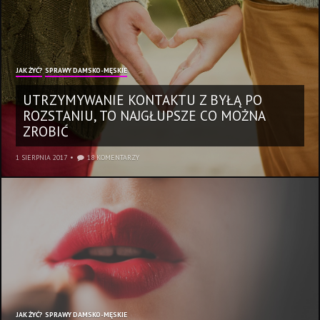
JAK ŻYĆ?
SPRAWY DAMSKO-MĘSKIE
UTRZYMYWANIE KONTAKTU Z BYŁĄ PO
ROZSTANIU, TO NAJGŁUPSZE CO MOŻNA
ZROBIĆ
1 SIERPNIA 2017
18 KOMENTARZY
JAK ŻYĆ?
SPRAWY DAMSKO-MĘSKIE