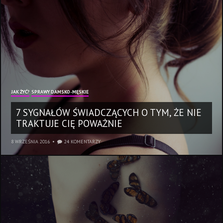
JAK ŻYĆ?
SPRAWY DAMSKO-MĘSKIE
7 SYGNAŁÓW ŚWIADCZĄCYCH O TYM, ŻE NIE
TRAKTUJE CIĘ POWAŻNIE
8 WRZEŚNIA 2016
24 KOMENTARZY