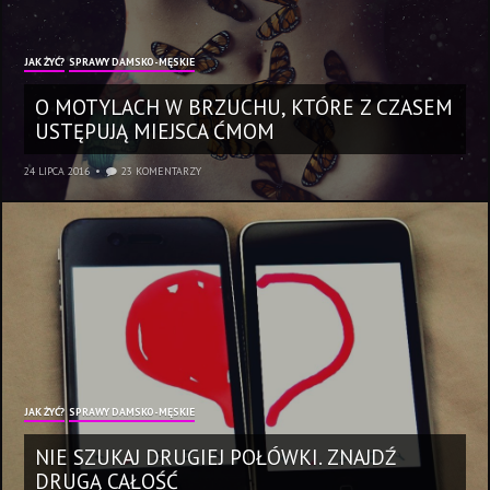
JAK ŻYĆ?
SPRAWY DAMSKO-MĘSKIE
O MOTYLACH W BRZUCHU, KTÓRE Z CZASEM
USTĘPUJĄ MIEJSCA ĆMOM
24 LIPCA 2016
23 KOMENTARZY
JAK ŻYĆ?
SPRAWY DAMSKO-MĘSKIE
NIE SZUKAJ DRUGIEJ POŁÓWKI. ZNAJDŹ
DRUGĄ CAŁOŚĆ