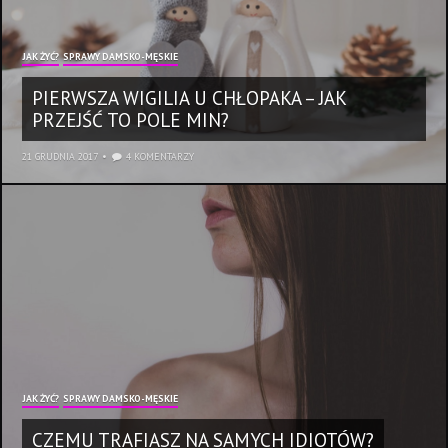
JAK ŻYĆ?
SPRAWY DAMSKO-MĘSKIE
PIERWSZA WIGILIA U CHŁOPAKA – JAK
PRZEJŚĆ TO POLE MIN?
21 GRUDNIA 2017
4 KOMENTARZY
JAK ŻYĆ?
SPRAWY DAMSKO-MĘSKIE
CZEMU TRAFIASZ NA SAMYCH IDIOTÓW?