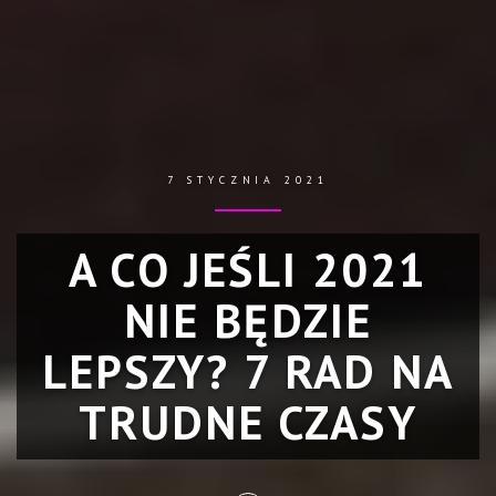
7 STYCZNIA 2021
A CO JEŚLI 2021
NIE BĘDZIE
LEPSZY? 7 RAD NA
TRUDNE CZASY
Skip