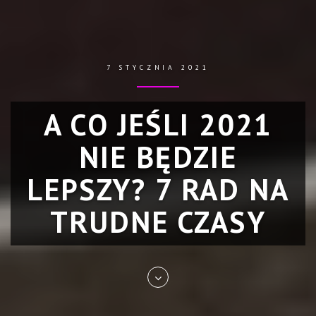
7 STYCZNIA 2021
A CO JEŚLI 2021
NIE BĘDZIE
LEPSZY? 7 RAD NA
TRUDNE CZASY
Skip
to
entry
content