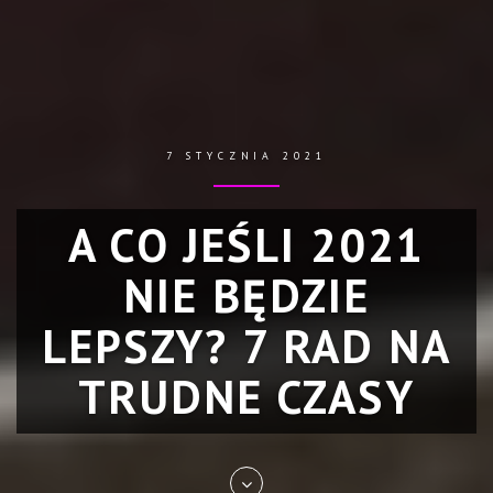
7 STYCZNIA 2021
A CO JEŚLI 2021
NIE BĘDZIE
LEPSZY? 7 RAD NA
TRUDNE CZASY
Skip
to