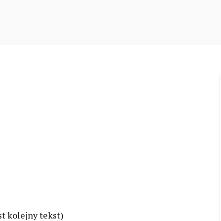
to
entry
content
st kolejny tekst)