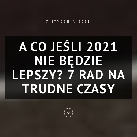
7 STYCZNIA 2021
A CO JEŚLI 2021
NIE BĘDZIE
LEPSZY? 7 RAD NA
TRUDNE CZASY
Skip
to
entry
content