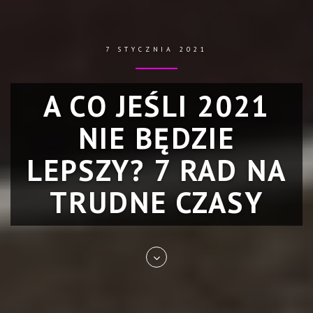
7 STYCZNIA 2021
A CO JEŚLI 2021
NIE BĘDZIE
LEPSZY? 7 RAD NA
TRUDNE CZASY
Skip
to
entry
content