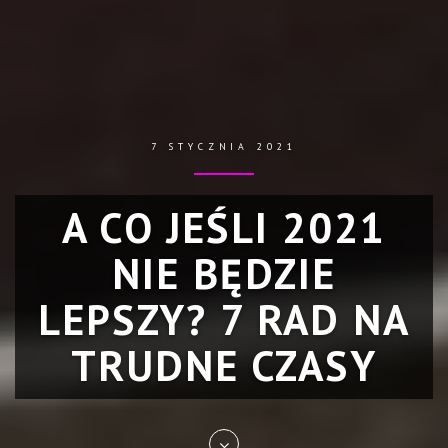
7 STYCZNIA 2021
A CO JEŚLI 2021
NIE BĘDZIE
LEPSZY? 7 RAD NA
TRUDNE CZASY
Skip
to